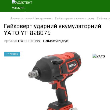
Акумуляторний інструмент
Гайкокрути акумуляторні
Гайкокр
Гайковерт ударний акумуляторний
YATO YT-828075
Артикул:
НФ-00010155
Написати відгук
НОВИНКА