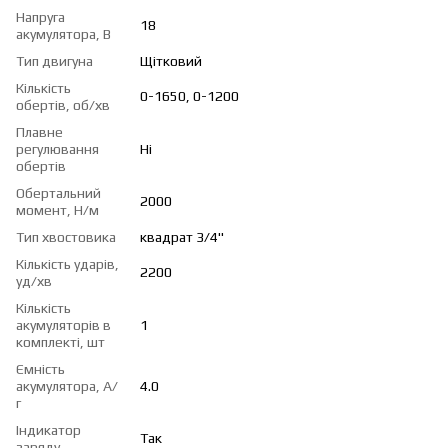
Напруга
18
акумулятора, В
Тип двигуна
Щітковий
Кількість
0-1650, 0-1200
обертів, об/хв
Плавне
регулювання
Ні
обертів
Обертальний
2000
момент, Н/м
Тип хвостовика
квадрат 3/4"
Кількість ударів,
2200
уд/хв
Кількість
акумуляторів в
1
комплекті, шт
Ємність
акумулятора, А/
4.0
г
Індикатор
Так
заряду