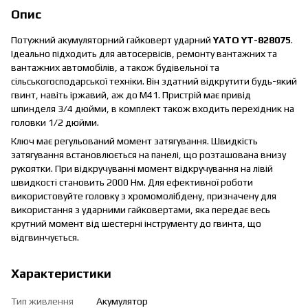
Опис
Потужний акумуляторний гайковерт ударний
YATO YT-828075
.
Ідеально підходить для автосервісів, ремонту вантажних та
вантажних автомобілів, а також будівельної та
сільськогосподарської техніки. Він здатний відкрутити будь-який
гвинт, навіть іржавий, аж до М41. Пристрій має привід
шпинделя 3/4 дюйми, в комплект також входить перехідник на
головки 1/2 дюйми.
Ключ має регульований момент затягування. Швидкість
затягування встановлюється на панелі, що розташована внизу
рукоятки. При відкручуванні момент відкручування на лівій
швидкості становить 2000 Нм. Для ефективної роботи
використовуйте головку з хромомолібдену, призначену для
використання з ударними гайковертами, яка передає весь
крутний момент від шестерні інструменту до гвинта, що
відгвинчується.
Характеристики
Тип живлення
Акумулятор