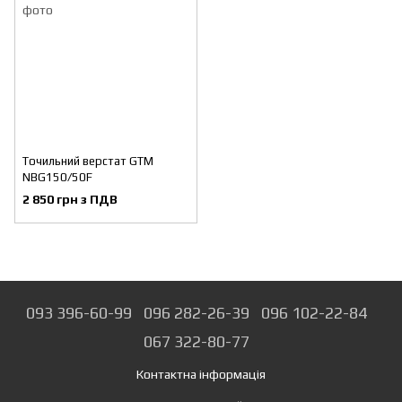
Точильний верстат GTM
NBG150/50F
2 850 грн з ПДВ
093 396-60-99
096 282-26-39
096 102-22-84
067 322-80-77
Контактна інформація