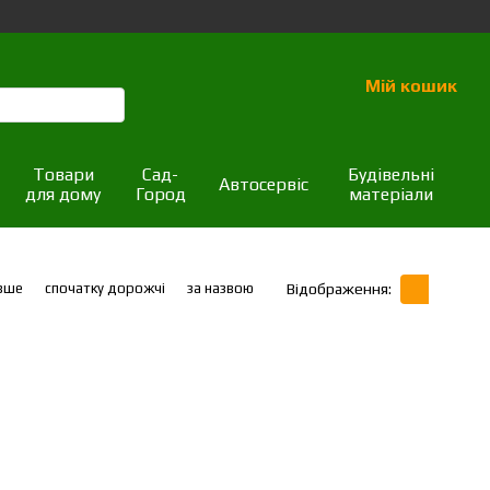
Мій кошик
Товари
Сад-
Будівельні
Автосервіс
для дому
Город
матеріали
вше
спочатку дорожчі
за назвою
Відображення: