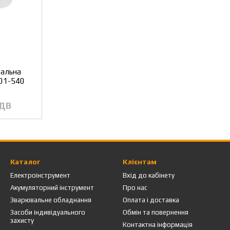
вальна
01-540
ПДВ
Каталог
Клієнтам
Електроінструмент
Вхід до кабінету
Акумуляторний інструмент
Про нас
Зварювальне обладнання
Оплата і доставка
Засоби індивідуального
Обмін та повернення
захисту
Контактна інформація