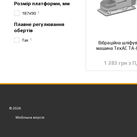
Розмір платформи, мм
1
187х90
Плавне регулювання
обертів
1
Так
Вібраційна шліфу
машина ТехАС ТА-
1 283 грн з 
© 2026
Мобільна версія