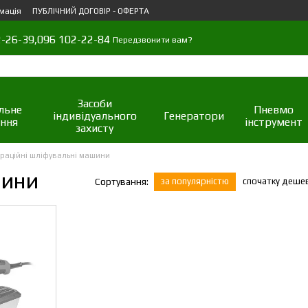
мація
ПУБЛІЧНИЙ ДОГОВІР - ОФЕРТА
-26-39,
096 102-22-84
Передзвонити вам?
Засоби
льне
Пневмо
індивідуального
Генератори
ння
інструмент
захисту
браційні шліфувальні машини
шини
за популярністю
спочатку деше
Сортування: