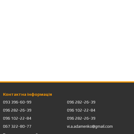
Контактна інформація
093 396-60-99
096 282-26-39
096 282-26-39
096 102-22-84
096 102-22-84
096 282-26-39
067 322-80-77
vi.a.adamenko@gmail.com