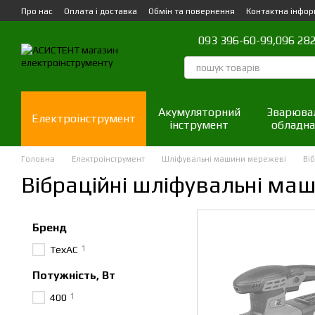
Перейти до основного контенту
Про нас
Оплата і доставка
Обмін та повернення
Контактна інфор
093 396-60-99,
096 282
Акумуляторний
Зварюва
Електроінструмент
інструмент
обладна
Головна
Електроінструмент
Шліфувальні машини мережеві
Ві
Вібраційні шліфувальні ма
Бренд
1
ТехАС
Потужність, Вт
1
400