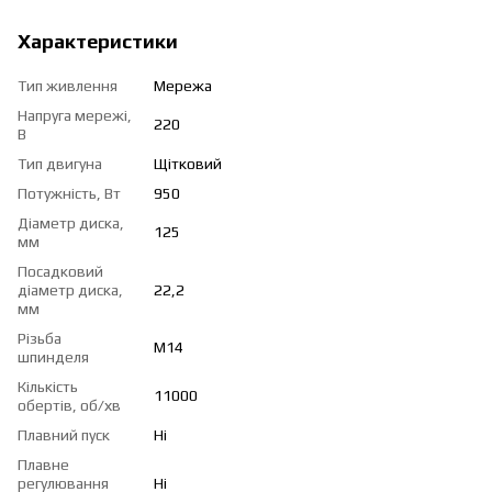
Характеристики
Тип живлення
Мережа
Напруга мережі,
220
В
Тип двигуна
Щітковий
Потужність, Вт
950
Діаметр диска,
125
мм
Посадковий
діаметр диска,
22,2
мм
Різьба
М14
шпинделя
Кількість
11000
обертів, об/хв
Плавний пуск
Ні
Плавне
регулювання
Ні