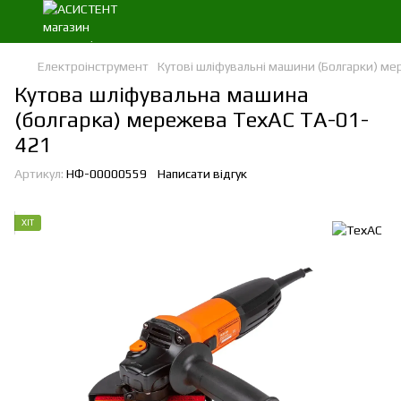
Електроінструмент
Кутові шліфувальні машини (Болгарки) ме
Кутова шліфувальна машина
(болгарка) мережева ТехАС ТА-01-
421
Артикул:
НФ-00000559
Написати відгук
ХІТ