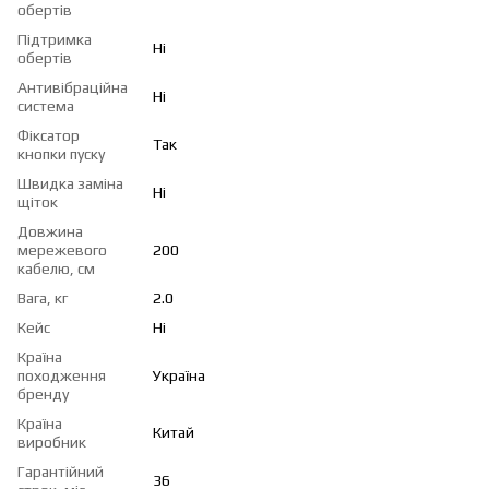
обертів
Підтримка
Ні
обертів
Антивібраційна
Ні
система
Фіксатор
Так
кнопки пуску
Швидка заміна
Ні
щіток
Довжина
мережевого
200
кабелю, см
Вага, кг
2.0
Кейс
Ні
Країна
походження
Україна
бренду
Країна
Китай
виробник
Гарантійний
36