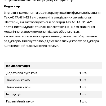
Редуктор
Внутрішні компоненти редуктора кутової шліфувальної машини
Тех.АС ТА-01-421 виготовлені із спеціальних сплавів сталі.
Шестерні, які застосовуються в болгарці Тех.АС ТА-01-421
здатні витримувати тривалі навантаження, а для зниження
механічного зносу компонентів, що обертаються,
застосовується мастило, призначене для високо обертальних
редукторів. Високу тепловіддачу забезпечує корпус редуктора,
виготовлений з алюмінієвих сплавів.
Комплектація
Додаткова рукоятка
1 шт.
Захисний кожух
1 шт.
Затискний ключ
1 шт.
Інструкція
1 шт.
Гарантійний талон
1 шт.