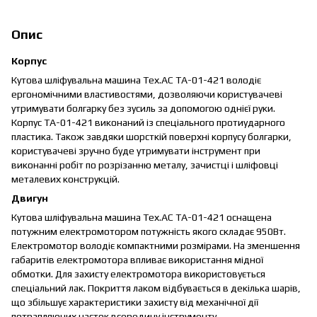
Опис
Корпус
Кутова шліфувальна машина Тех.АС ТА-01-421 володіє
ергономічними властивостями, дозволяючи користувачеві
утримувати болгарку без зусиль за допомогою однієї руки.
Корпус ТА-01-421 виконаний із спеціального протиударного
пластика. Також завдяки шорсткій поверхні корпусу болгарки,
користувачеві зручно буде утримувати інструмент при
виконанні робіт по розрізанню металу, зачистці і шліфовці
металевих конструкцій.
Двигун
Кутова шліфувальна машина Тех.АС ТА-01-421 оснащена
потужним електромотором потужність якого складає 950Вт.
Електромотор володіє компактними розмірами. На зменшення
габаритів електромотора впливає використання мідної
обмотки. Для захисту електромотора використовується
спеціальний лак. Покриття лаком відбувається в декілька шарів,
що збільшує характеристики захисту від механічної дії
потрапляючих часток всередину інструменту.