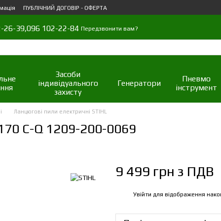
мація
ПУБЛІЧНИЙ ДОГОВІР - ОФЕРТА
-26-39,
096 102-22-84
Передзвонити вам?
Засоби
льне
Пневмо
індивідуального
Генератори
ння
інструмент
захисту
і
Ланцюгові пили електричні STIHL
170 C-Q 1209-200-0069
9 499 грн з ПДВ
Увійти
для відображення нако
%