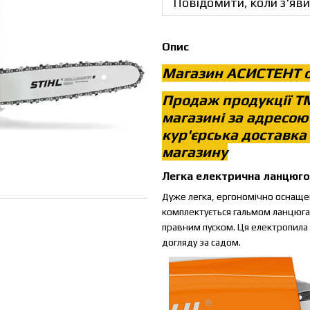
Повідомити, коли з'яви
Опис
Магазин АСИСТЕНТ о
Продаж продукції Т
магазині за адресою
кур'єрська доставка
магазину
Легка електрична ланцюго
Дуже легка, ергономічно оснаще
комплектується гальмом ланцюга 
правним пуском. Ця електропила 
догляду за садом.