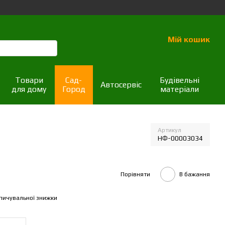
Мій кошик
Товари
Сад-
Будівельні
Автосервіс
для дому
Город
матеріали
Артикул
НФ-00003034
Порівняти
В бажання
пичувальної знижки