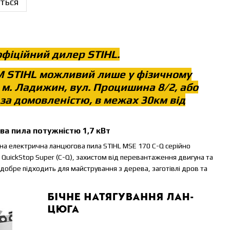
ться
фіційний дилер STIHL.
М STIHL можливий лише у фізичному
 м. Ладижин, вул. Процишина 8/2, або
 за домовленістю, в межах 30км від
ва пила потужністю 1,7 кВт
на електрична ланцюгова пила STIHL MSE 170 C-Q серійно
QuickStop Super (C-Q), захистом від перевантаження двигуна та
добре підходить для майстрування з дерева, заготівлі дров та