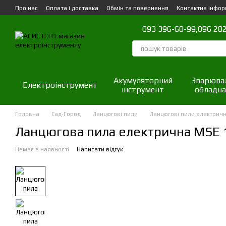
Перейти до основного контенту
Про нас
Оплата і доставка
Обмін та повернення
Контактна інфор
093 396-60-99,
096 282
Акумуляторний
Зварюва
Електроінструмент
інструмент
обладна
Головна
Сад-Город
Ланцюгові пили
Ланцюгові пили електричн
Ланцюгова пила електрична MSE 
Немає в наявності
Написати відгук