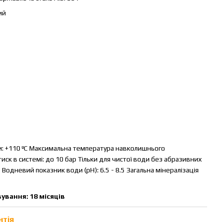
ий
: +110 ºC Максимальна температура навколишнього
ск в системі: до 10 бар Тільки для чистої води без абразивних
.) Водневий показник води (pH): 6.5 - 8.5 Загальна мінералізація
ування: 18 місяців
нтія