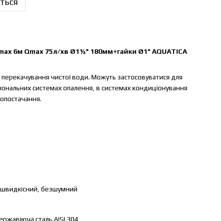
ться
max 6м Qmax 75л/хв Ø1½" 180мм+гайки Ø1" AQUATICA
ля перекачування чистої води. Можуть застосовуватися для
 зональних системах опалення, в системах кондиціонування
допостачання.
х швидкісний, безшумний
ержавіюча сталь AISI 304