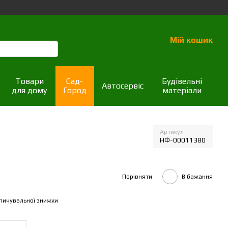
Мій кошик
Товари
Сад-
Будівельні
Автосервіс
для дому
Город
матеріали
Артикул
НФ-00011380
Порівняти
В бажання
пичувальної знижки