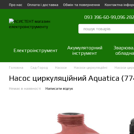
Перейти до основного контенту
Про нас
Оплата і доставка
Обмін та повернення
Контактна інфор
093 396-60-99,
096 282
Акумуляторний
Зварюва
Електроінструмент
інструмент
обладна
Головна
Сад-Город
Насоси
Насоси циркуляційні
Насоси цир
Насос циркуляційний Aquatica (77
Немає в наявності
Написати відгук