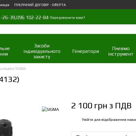
мація
ПУБЛІЧНИЙ ДОГОВІР - ОФЕРТА
-26-39,
096 102-22-84
Передзвонити вам?
Засоби
льне
Пневмо
індивідуального
Генератори
ння
інструмент
захисту
куляційні SIGMA
4132)
2 100 грн з ПДВ
Увійти
для відображення нако
%