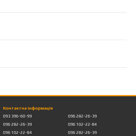
Контактна інформація
093 396-60-99
096 282-26-39
096 282-26-39
096 102-22-84
096 102-22-84
096 282-26-39