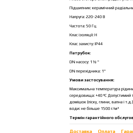
Підшипник: керамічний радіальн
Напруга: 220-240 В
Частота: 50 Гц
Клас ізоляції: Н
Клас захисту: IP44
Патрубок
:
DN насосу: 1½ "
DN перехідника: 1"
Умови застосування:
Максимальна температура рідини
середовища: +40 ºC Допустимий ти
домішок (піску, глини, вапна і т.д
води: не більше 1500 г/м³
Термін гарантійного обслугов
Доставка
Оплата
Гара