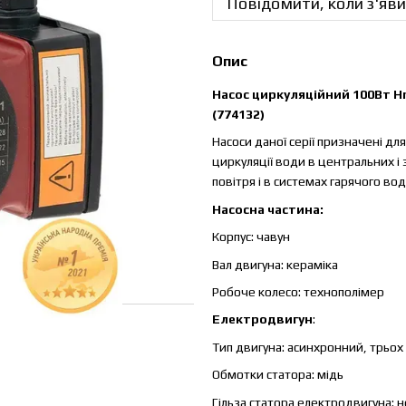
Повідомити, коли з'яви
Опис
Насос циркуляційний 100Вт H
(774132)
Насоси даної серії призначені д
циркуляції води в центральних і
повітря і в системах гарячого во
Насосна частина:
Корпус: чавун
Вал двигуна: кераміка
Робоче колесо: технополімер
Електродвигун
:
Тип двигуна: асинхронний, трьо
Обмотки статора: мідь
Гільза статора електродвигуна: н