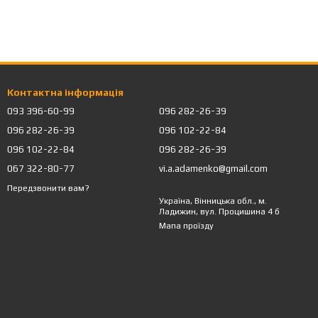
Контактна інформація
093 396-60-99
096 282-26-39
096 282-26-39
096 102-22-84
096 102-22-84
096 282-26-39
067 322-80-77
vi.a.adamenko@gmail.com
Передзвонити вам?
Україна, Вінницька обл., м.
Ладижин, вул. Процишина 4 б
Мапа проїзду