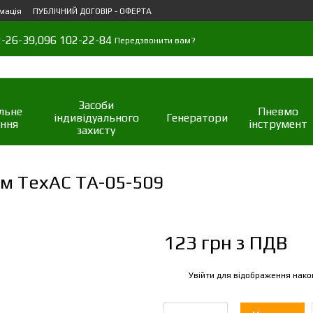
мація
ПУБЛІЧНИЙ ДОГОВІР - ОФЕРТА
-26-39,
096 102-22-84
Передзвонити вам?
Засоби
льне
Пневмо
індивідуального
Генератори
ння
інструмент
захисту
ом ТехАС ТА-05-509
123 грн з ПДВ
Увійти
для відображення нако
%