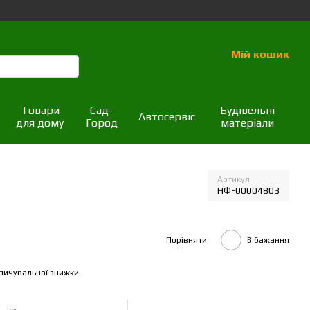
Мій кошик
Товари
Сад-
Будівельні
Автосервіс
для дому
Город
матеріали
Артикул
НФ-00004803
Порівняти
В бажання
пичувальної знижки