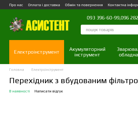
Перейти до основного контенту
Про нас
Оплата і доставка
Обмін та повернення
Контактна інфор
093 396-60-99,
096 282
Акумуляторний
Зварюва
Електроінструмент
інструмент
обладна
Головна
Електроінструмент
Перехідник з вбудованим фільтр
В наявності
Написати відгук