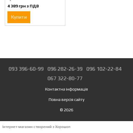
2011E TROTEC
4 389 грн з ПДВ
Купити
093 396-60-99
096 282-26-39
096 102-22-84
067 322-80-77
Контактна інформація
Повна версія сайту
© 2026
Інтернет-магазин створений з Хорошоп