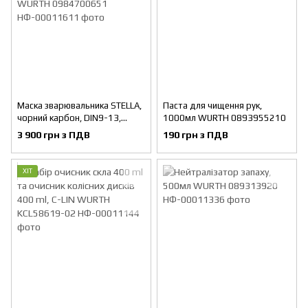
Маска зварювальника STELLA,
Паста для чищення рук,
чорний карбон, DIN9-13,
1000мл WURTH 0893955210
автоматична WURTH
3 900 грн з ПДВ
190 грн з ПДВ
0984700651
ХІТ