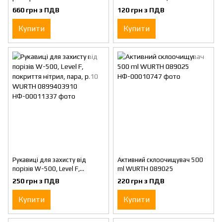
(0899200981)
WURTH (0899103121)
660 грн з ПДВ
120 грн з ПДВ
Купити
Купити
Рукавиці для захисту від
Активний склоочищувач 500
порізів W-500, Level F,
ml WURTH 089025
покриття нітрил, пара, р.10
250 грн з ПДВ
220 грн з ПДВ
WURTH 0899403910
Купити
Купити