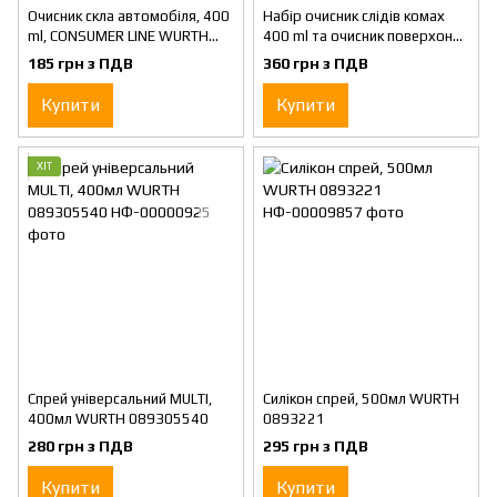
Очисник скла автомобіля, 400
Набір очисник слідів комах
ml, CONSUMER LINE WURTH
400 ml та очисник поверхонь
5861900008
автомобіля 400 ml, C-LINE
185 грн з ПДВ
360 грн з ПДВ
WURTH KCL58619-01
Купити
Купити
ХІТ
Спрей універсальний MULTI,
Силікон спрей, 500мл WURTH
400мл WURTH 089305540
0893221
280 грн з ПДВ
295 грн з ПДВ
Купити
Купити