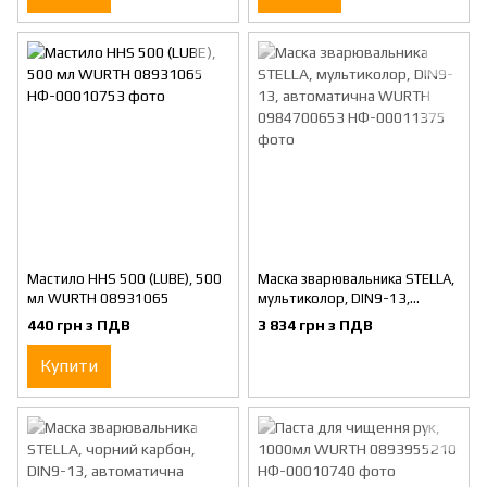
Мастило HHS 500 (LUBE), 500
Маска зварювальника STELLA,
мл WURTH 08931065
мультиколор, DIN9-13,
автоматична WURTH
440 грн з ПДВ
3 834 грн з ПДВ
0984700653
Купити