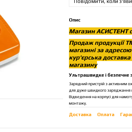
Повідомити, коли з'яви
Опис
Магазин АСИСТЕНТ о
Продаж продукції Т
магазині за адресою
кур'єрська доставка
магазину
Ультрашвидке і безпечне
Зарядний пристрій з активним о
для дуже швидкого заряджання по
Відведення на корпусі для намот
монтажу.
Доставка
Оплата
Гара