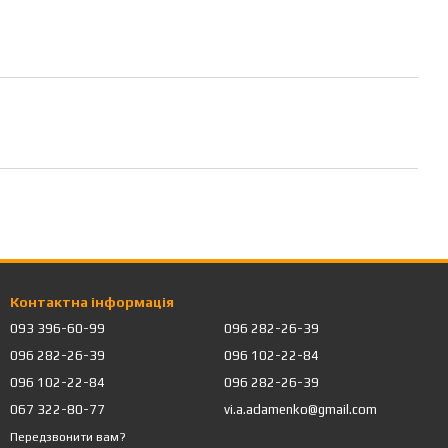
Контактна інформація
093 396-60-99
096 282-26-39
096 282-26-39
096 102-22-84
096 102-22-84
096 282-26-39
067 322-80-77
vi.a.adamenko@gmail.com
Передзвонити вам?