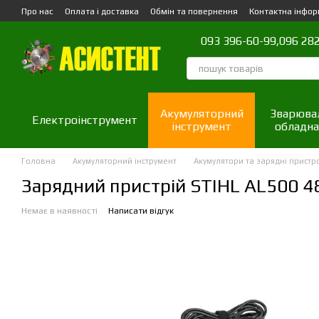
Перейти до основного контенту
Про нас
Оплата і доставка
Обмін та повернення
Контактна інфор
093 396-60-99,
096 282
Акумуляторний
Зварюва
Електроінструмент
інструмент
обладна
Головна
Акумуляторний інструмент
Акумулятори та зарядні пристр
Зарядний пристрій STIHL AL500 4
Немає в наявності
Написати відгук