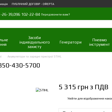
мація
ПУБЛІЧНИЙ ДОГОВІР - ОФЕРТА
-26-39,
096 102-22-84
Передзвонити вам?
Засоби
льне
Пневмо
індивідуального
Генератори
ння
інструмент
захисту
ої
Акумулятори та зарядні пристрої STIHL
850-430-5700
5 315 грн з ПДВ
Увійти
для відображення нако
%