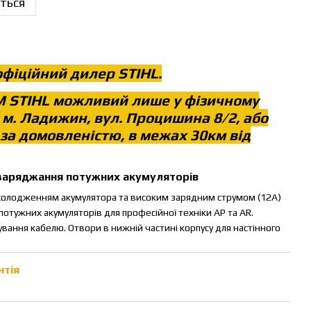
ться
фіційний дилер STIHL.
М STIHL можливий лише у фізичному
 м. Ладижин, вул. Процишина 8/2, або
 за домовленістю, в межах 30км від
 заряджання потужних акумуляторів
холодженням акумулятора та високим зарядним струмом (12А)
тужних акумуляторів для професійної техніки AP та AR.
ування кабелю. Отвори в нижній частині корпусу для настінного
нтія